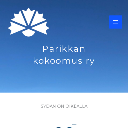
Siirry
PÄÄ
sisältöön
Parikkan
kokoomus ry
SYDÄN ON OIKEALLA