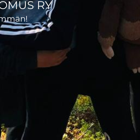
OMUS RY
emmän!