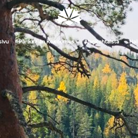
sivu
Parikkalan Kokoomus
Ajankohtaista
Hal